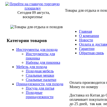
Товары для отдыха и пох
Сегодня 09 августа,
воскресенье
Главная
О компании
Категории товаров
Новости
Оплата и достав
Гарантии
Инструменты для похода
Обратная связь
Инструменты для
пикника
Наборы для пикника
Способы 
Мебель для похода
Походная мебель
Спальные мешки
Спальные палатки
Оплата производится п
Принадлежности для похода
Money по номеру
R187
Посуда для питья
Походные
Доставка из Китая до 
принадлежности
оплачивает покупатель
до 25 дней, так как н