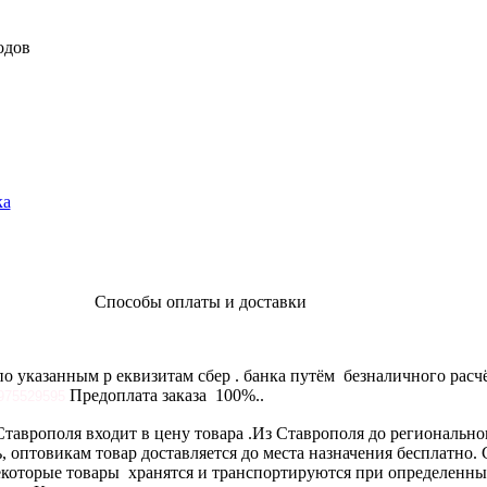
одов
ка
оплаты и доставки
о указанным р еквизитам сбер . банка путём безналичного расчё
Предоплата заказа 100%..
975529595
Ставрополя входит в цену товара .Из Ставрополя до региональн
, оптовикам товар доставляется до места назначения бесплатно. 
екоторые товары хранятся и транспортируются при определенны